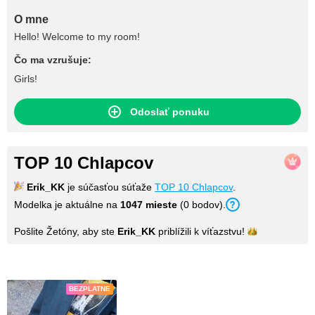
O mne
Hello! Welcome to my room!
Čo ma vzrušuje:
Girls!
Odoslať ponuku
TOP 10 Chlapcov
Erik_KK
je súčasťou súťaže
TOP 10 Chlapcov
.
Modelka je aktuálne na
1047 mieste
(0 bodov).
Pošlite Žetóny, aby ste
Erik_KK
priblížili k
víťazstvu!
Fotky
BEZPLATNE