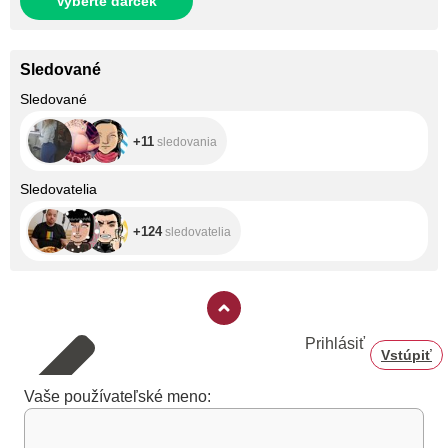
Vyberte darček
Sledované
+11
Sledované
+11
sledovania
+124
Sledovatelia
+124
sledovatelia
Prihlásiť
Vstúpiť
Vaše používateľské meno: