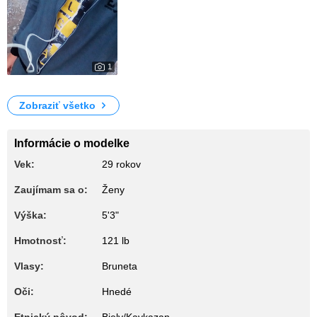
1
0
My Photos
Zobraziť všetko
Informácie o modelke
Vek:
29 rokov
Zaujímam sa o:
Ženy
Výška:
5'3"
Hmotnosť:
121 lb
Vlasy:
Bruneta
Oči:
Hnedé