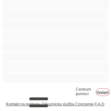
Tehotné
Veľké prsia
Veľký zadok
Vyspelá
Ázijec
Černošky
Červenovláska
Ženy v domácnosti
Centrum
Vstúpiť
pomoci
Kontakt na podporu
Zákaznícka služba Concierge
F.A.Q