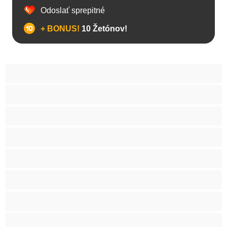
Odoslať sprepitné
+ BONUS!
10 Žetónov!
Anál
Arabky
Babes
Babičky
Bacuľky
BBW
Belošky
Blondína