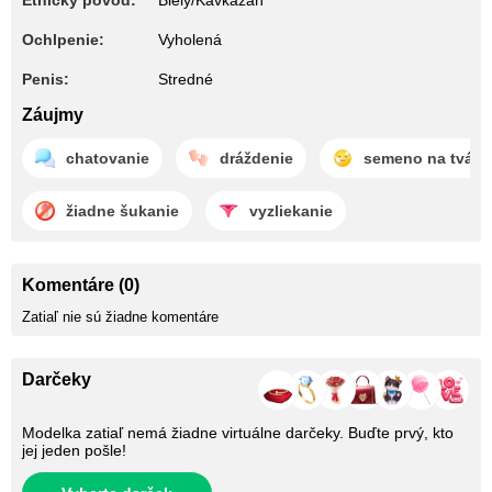
Etnický pôvod:
Biely/Kavkazan
Ochlpenie:
Vyholená
Penis:
Stredné
Záujmy
chatovanie
dráždenie
semeno na tvári
žiadne šukanie
vyzliekanie
Komentáre (0)
Zatiaľ nie sú žiadne komentáre
Darčeky
Modelka zatiaľ nemá žiadne virtuálne darčeky. Buďte prvý, kto
jej jeden pošle!