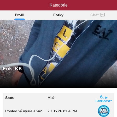
Kategórie
Erik_KK
Profil
Fotky
Chat
Erik_KK
Som:
Muž
Čo je
FanBoost?
Posledné vysielanie:
29.05.26 8:04 PM